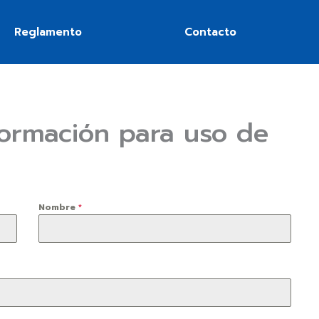
Reglamento
Contacto
nformación para uso de
Nombre
*